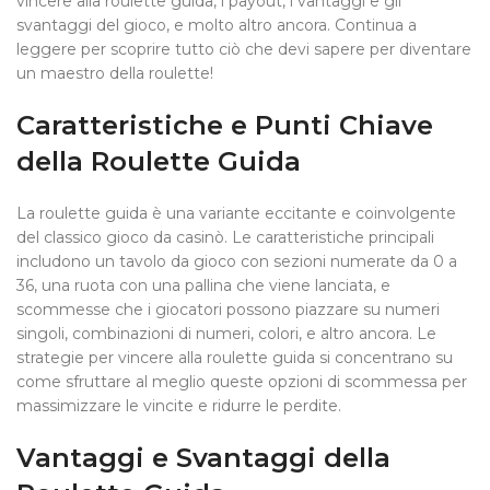
vincere alla roulette guida, i payout, i vantaggi e gli
svantaggi del gioco, e molto altro ancora. Continua a
leggere per scoprire tutto ciò che devi sapere per diventare
un maestro della roulette!
Caratteristiche e Punti Chiave
della Roulette Guida
La roulette guida è una variante eccitante e coinvolgente
del classico gioco da casinò. Le caratteristiche principali
includono un tavolo da gioco con sezioni numerate da 0 a
36, una ruota con una pallina che viene lanciata, e
scommesse che i giocatori possono piazzare su numeri
singoli, combinazioni di numeri, colori, e altro ancora. Le
strategie per vincere alla roulette guida si concentrano su
come sfruttare al meglio queste opzioni di scommessa per
massimizzare le vincite e ridurre le perdite.
Vantaggi e Svantaggi della