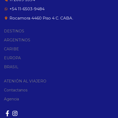
+54 11-6503-9484
Rocamora 4460 Piso 4 C. CABA.
DESTINOS
ARGENTINOS
CARIBE
EUROPA
BRASIL
ATENIÓN AL VIAJERO
Contactanos
Agencia