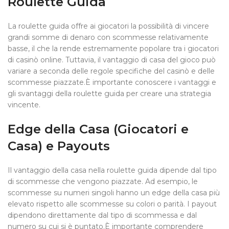
Roulette Guida
La roulette guida offre ai giocatori la possibilità di vincere
grandi somme di denaro con scommesse relativamente
basse, il che la rende estremamente popolare tra i giocatori
di casinò online. Tuttavia, il vantaggio di casa del gioco può
variare a seconda delle regole specifiche del casinò e delle
scommesse piazzate.È importante conoscere i vantaggi e
gli svantaggi della roulette guida per creare una strategia
vincente.
Edge della Casa (Giocatori e
Casa) e Payouts
Il vantaggio della casa nella roulette guida dipende dal tipo
di scommesse che vengono piazzate. Ad esempio, le
scommesse su numeri singoli hanno un edge della casa più
elevato rispetto alle scommesse su colori o parità. I payout
dipendono direttamente dal tipo di scommessa e dal
numero su cui si è puntato.È importante comprendere