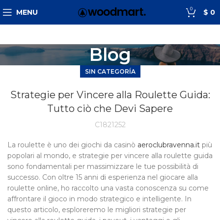
0
MENU
$
0
Blog
SIN CATEGORÍA
Strategie per Vincere alla Roulette Guida:
Tutto ciò che Devi Sapere
C1821252
La roulette è uno dei giochi da casinò
aeroclubravenna.it
più
popolari al mondo, e strategie per vincere alla roulette guida
sono fondamentali per massimizzare le tue possibilità di
successo. Con oltre 15 anni di esperienza nel giocare alla
roulette online, ho raccolto una vasta conoscenza su come
affrontare
il gioco in modo strategico e intelligente. In
questo articolo, esploreremo le migliori strategie per