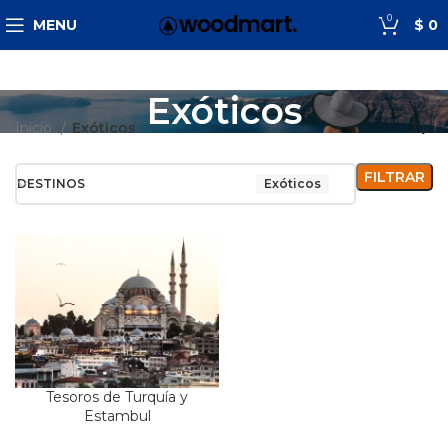
0
MENU
$
0
Exóticos
Inicio
Exóticos
FILTRAR
DESTINOS
Exóticos
Tesoros de Turquía y
Estambul