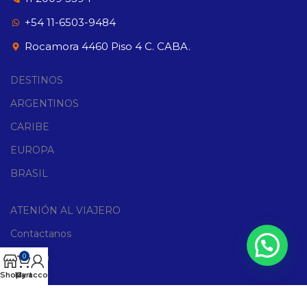
+54 11-6503-9484
Rocamora 4460 Piso 4 C. CABA.
DESTINOS
ARGENTINOS
CARIBE
EUROPA
BRASIL
ATENIÓN AL VIAJERO
Contactanos
Agencia
0
Shop
My account
Cart