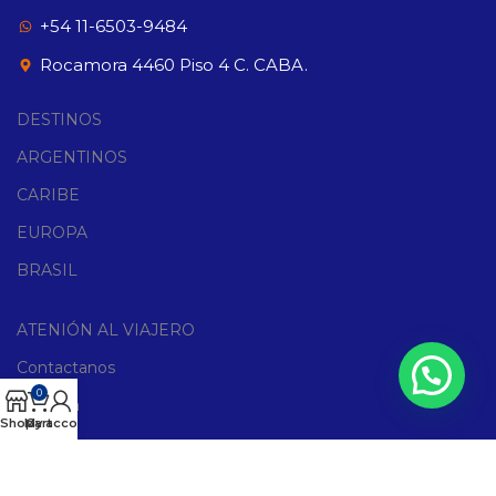
+54 11-6503-9484
Rocamora 4460 Piso 4 C. CABA.
DESTINOS
ARGENTINOS
CARIBE
EUROPA
BRASIL
ATENIÓN AL VIAJERO
Contactanos
0
Agencia
Shop
My account
Cart