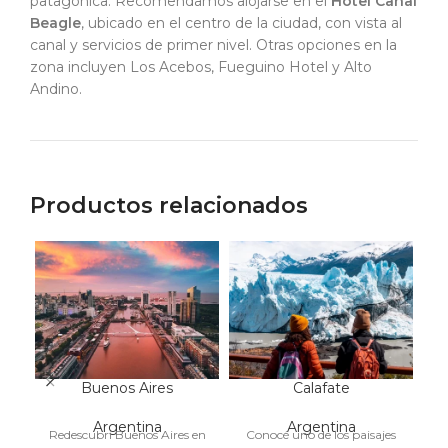
patagónica. Recomendamos alojarse en el
Hotel Canal
Beagle
, ubicado en el centro de la ciudad, con vista al
canal y servicios de primer nivel. Otras opciones en la
zona incluyen Los Acebos, Fueguino Hotel y Alto
Andino.
Productos relacionados
Buenos Aires
Calafate
C
Argentina
Argentina
Redescubrí Buenos Aires en
Conocé uno de los paisajes
C