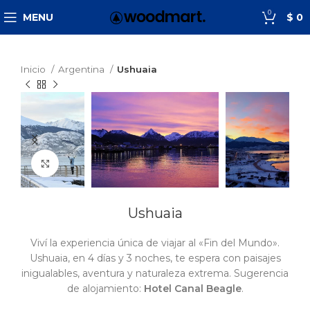
0
MENU
$
0
Inicio
Argentina
Ushuaia
Click to enlarge
Ushuaia
Viví la experiencia única de viajar al «Fin del Mundo».
Ushuaia, en 4 días y 3 noches, te espera con paisajes
inigualables, aventura y naturaleza extrema. Sugerencia
de alojamiento:
Hotel Canal Beagle
.